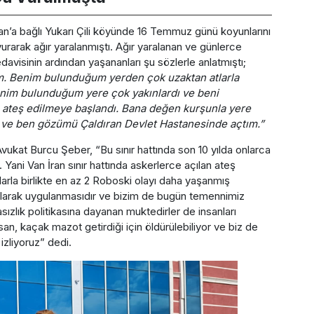
an’a bağlı Yukarı Çili köyünde 16 Temmuz günü koyunlarını
vurarak ağır yaralanmıştı. Ağır yaralanan ve günlerce
visinin ardından yaşananları şu sözlerle anlatmıştı;
m. Benim bulunduğum yerden çok uzaktan atlarla
enim bulunduğum yere çok yakınlardı ve beni
an ateş edilmeye başlandı. Bana değen kurşunla yere
r ve ben gözümü Çaldıran Devlet Hastanesinde açtım.”
 Avukat Burcu Şeber, “Bu sınır hattında son 10 yılda onlarca
Yani Van İran sınır hattında askerlerce açılan ateş
arla birlikte en az 2 Roboski olayı daha yaşanmış
larak uygulanmasıdır ve bizim de bugün temennimiz
lık politikasına dayanan muktedirler de insanları
an, kaçak mazot getirdiği için öldürülebiliyor ve biz de
izliyoruz” dedi.