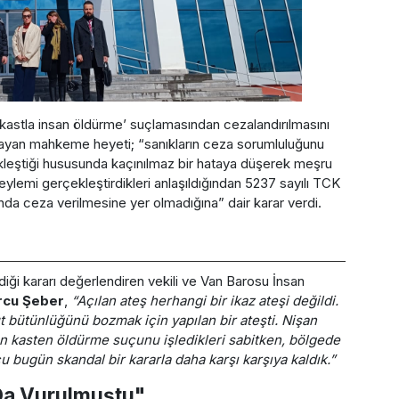
ı kastla insan öldürme’ suçlamasından cezalandırılmasını
klayan mahkeme heyeti; “sanıkların ceza sorumluluğunu
ekleştiği hususunda kaçınılmaz bir hataya düşerek meşru
lemi gerçekleştirdikleri anlaşıldığından 5237 sayılı TCK
da ceza verilmesine yer olmadığına” dair karar verdi.
i kararı değerlendiren vekili ve Van Barosu İnsan
rcu Şeber
,
“Açılan ateş herhangi bir ikaz ateşi değildi.
t bütünlüğünü bozmak için yapılan bir ateşti. Nişan
an kasten öldürme suçunu işledikleri sabitken, bölgede
u bugün skandal bir kararla daha karşı karşıya kaldık.”
Da Vurulmuştu"