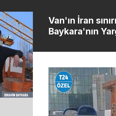
Van'ın İran sını
Baykara'nın Yar
"Askerler Meşr
Kullandı"