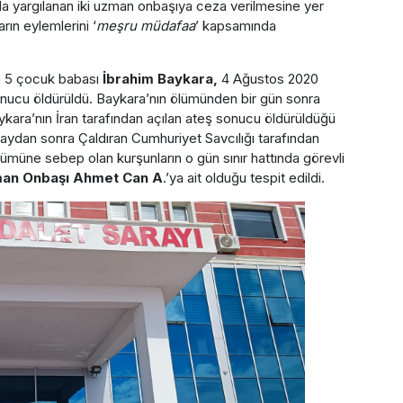
da yargılanan iki uzman onbaşıya ceza verilmesine yer
ın eylemlerini ‘
meşru müdafaa
’ kapsamında
an 5 çocuk babası
İbrahim Baykara,
4 Ağustos 2020
 sonucu öldürüldü. Baykara’nın ölümünden bir gün sonra
ykara’nın İran tarafından açılan ateş sonucu öldürüldüğü
ydan sonra Çaldıran Cumhuriyet Savcılığı tarafından
ümüne sebep olan kurşunların o gün sınır hattında görevli
an Onbaşı Ahmet Can A
.’ya ait olduğu tespit edildi.