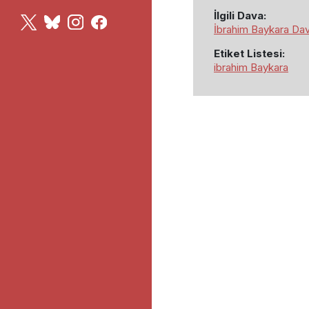
İlgili Dava:
İbrahim Baykara Dav
Etiket Listesi:
ibrahim Baykara