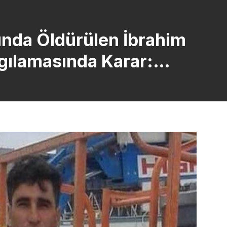
rında Öldürülen İbrahim
gılamasında Karar:
u Müdafaa Hakkını