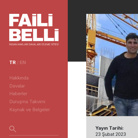
TR
/
EN
Hakkında
Davalar
Haberler
Duruşma Takvimi
Kaynak ve Belgeler
Yayın Tarihi:
23 Şubat 2023