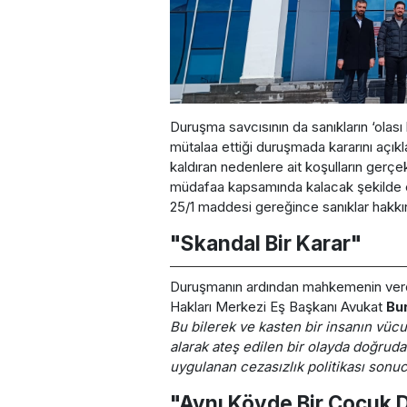
Duruşma savcısının da sanıkların ‘olas
mütalaa ettiği duruşmada kararını açı
kaldıran nedenlere ait koşulların gerç
müdafaa kapsamında kalacak şekilde ey
25/1 maddesi gereğince sanıklar hakkın
"Skandal Bir Karar"
Duruşmanın ardından mahkemenin verdiğ
Hakları Merkezi Eş Başkanı Avukat
Bu
Bu bilerek ve kasten bir insanın vücu
alarak ateş edilen bir olayda doğrud
uygulanan cezasızlık politikası sonuc
"Aynı Köyde Bir Çocuk 