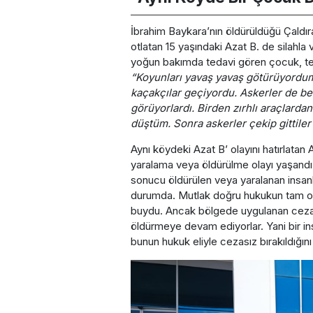
İbrahim Baykara’nın öldürüldüğü Çaldır
otlatan 15 yaşındaki Azat B. de silahla 
yoğun bakımda tedavi gören çocuk, teda
“Koyunları yavaş yavaş götürüyordu
kaçakçılar geçiyordu. Askerler de b
görüyorlardı. Birden zırhlı araçlard
düştüm. Sonra askerler çekip gittile
Aynı köydeki Azat B’ olayını hatırlatan
yaralama veya öldürülme olayı yaşandı. 
sonucu öldürülen veya yaralanan insanl
durumda. Mutlak doğru hukukun tam o
buydu. Ancak bölgede uygulanan cezasız
öldürmeye devam ediyorlar. Yani bir ins
bunun hukuk eliyle cezasız bırakıldığını 