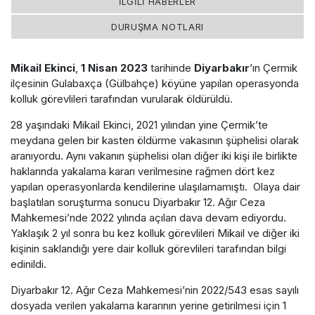
İLGİLİ HABERLER
DURUŞMA NOTLARI
Mikail Ekinci
,
1 Nisan 2023
tarihinde
Diyarbakır
’ın Çermik
ilçesinin Gulabaxça (Gülbahçe) köyüne yapılan operasyonda
kolluk görevlileri tarafından vurularak öldürüldü.
28 yaşındaki Mikail Ekinci, 2021 yılından yine Çermik’te
meydana gelen bir kasten öldürme vakasının şüphelisi olarak
aranıyordu. Aynı vakanın şüphelisi olan diğer iki kişi ile birlikte
haklarında yakalama kararı verilmesine rağmen dört kez
yapılan operasyonlarda kendilerine ulaşılamamıştı. Olaya dair
başlatılan soruşturma sonucu Diyarbakır 12. Ağır Ceza
Mahkemesi’nde 2022 yılında açılan dava devam ediyordu.
Yaklaşık 2 yıl sonra bu kez kolluk görevlileri Mikail ve diğer iki
kişinin saklandığı yere dair kolluk görevlileri tarafından bilgi
edinildi.
Diyarbakır 12. Ağır Ceza Mahkemesi’nin 2022/543 esas sayılı
dosyada verilen yakalama kararının yerine getirilmesi için 1