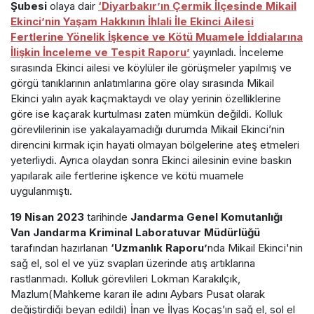
Şubesi
olaya dair
‘Diyarbakır’ın Çermik İlçesinde Mikail
Ekinci’nin Yaşam Hakkının İhlali İle Ekinci Ailesi
Fertlerine Yönelik İşkence ve Kötü Muamele İddialarına
İlişkin İnceleme ve Tespit Raporu’
yayınladı. İnceleme
sırasında Ekinci ailesi ve köylüler ile görüşmeler yapılmış ve
görgü tanıklarının anlatımlarına göre olay sırasında Mikail
Ekinci yalın ayak kaçmaktaydı ve olay yerinin özelliklerine
göre ise kaçarak kurtulması zaten mümkün değildi. Kolluk
görevlilerinin ise yakalayamadığı durumda Mikail Ekinci’nin
direncini kırmak için hayati olmayan bölgelerine ateş etmeleri
yeterliydi. Ayrıca olaydan sonra Ekinci ailesinin evine baskın
yapılarak aile fertlerine işkence ve kötü muamele
uygulanmıştı.
19 Nisan 2023
tarihinde
Jandarma Genel Komutanlığı
Van Jandarma Kriminal Laboratuvar Müdürlüğü
tarafından hazırlanan
‘Uzmanlık Raporu’
nda Mikail Ekinci'nin
sağ el, sol el ve yüz svapları üzerinde atış artıklarına
rastlanmadı. Kolluk görevlileri Lokman Karakılçık,
Mazlum(Mahkeme kararı ile adını Aybars Pusat olarak
değiştirdiği beyan edildi) İnan ve İlyas Koçaş’ın sağ el, sol el