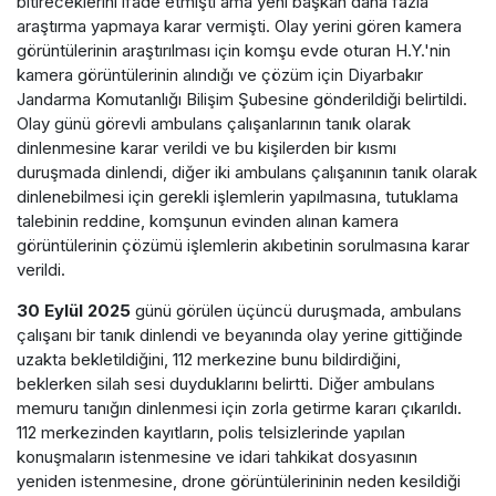
bitireceklerini ifade etmişti ama yeni başkan daha fazla
araştırma yapmaya karar vermişti. Olay yerini gören kamera
görüntülerinin araştırılması için komşu evde oturan H.Y.'nin
kamera görüntülerinin alındığı ve çözüm için Diyarbakır
Jandarma Komutanlığı Bilişim Şubesine gönderildiği belirtildi.
Olay günü görevli ambulans çalışanlarının tanık olarak
dinlenmesine karar verildi ve bu kişilerden bir kısmı
duruşmada dinlendi, diğer iki ambulans çalışanının tanık olarak
dinlenebilmesi için gerekli işlemlerin yapılmasına, tutuklama
talebinin reddine, komşunun evinden alınan kamera
görüntülerinin çözümü işlemlerin akıbetinin sorulmasına karar
verildi.
30 Eylül 2025
günü görülen üçüncü duruşmada, ambulans
çalışanı bir tanık dinlendi ve beyanında olay yerine gittiğinde
uzakta bekletildiğini, 112 merkezine bunu bildirdiğini,
beklerken silah sesi duyduklarını belirtti. Diğer ambulans
memuru tanığın dinlenmesi için zorla getirme kararı çıkarıldı.
112 merkezinden kayıtların, polis telsizlerinde yapılan
konuşmaların istenmesine ve idari tahkikat dosyasının
yeniden istenmesine, drone görüntülerininin neden kesildiği