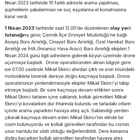
Nisan 2023 tarihinde 10 farklı adreste arama yapılması,
şüphelilerin yakalanması ve suç eşyalarına el konulmasına
karar verdi.
1 Nisan 2023
tarihinde saat 12.00’de düzenlenen
olay yeri
tutanağı
na göre; Çermik İlçe Emniyet Müdürlüğü’ne bağlı
Asayiş Büro Amirliği, Cinayet Büro Amirliği, Özel Harekat Büro
Amirliği ve İHA (İnsansız Hava Aracı) Büro Amirliği ekipleri 1
Nisan 2024 günü ilgili adreslere giderek köyün üzerinde drone
uçurmaya başladı. Drone operatöründen alınan bilgiye göre
ise 07.00 saatinde Mikail Ekinci ahırdan çıktı ve evin önündeki
motosiklete binerek dereye doğru kaçmaya başladı. Drone
operatörünün yönlendirmesiyle ekipler Mikail Ekinci’yi takip
etmeye başladı. Bir süre kaçmaya devam ettikten sonra
Mikail Ekinci tarlanın içine saklandı, kolluk görevlileri Mikail
Ekinci’yi kovalarken dur ihtarında bulundu ve tarladaki otların
içinde arama yaparken havaya ateş açtı. Saklandığı yerden
çıkarak kaçmaya devam eden Mikail Ekinci’nin elinde bir
cisim bulunuyordu ve kolluk görevlileri tarafından bu cismin
uzun namlulu bir silah olduğu değerlendirildi. Dere kenarına
doğru kaçarken kolluk görevlileri tarafından havaya ateş