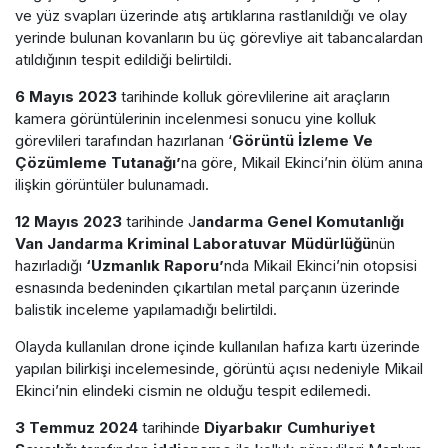
ve yüz svapları üzerinde atış artıklarına rastlanıldığı ve olay
yerinde bulunan kovanların bu üç görevliye ait tabancalardan
atıldığının tespit edildiği belirtildi.
6 Mayıs 2023
tarihinde kolluk görevlilerine ait araçların
kamera görüntülerinin incelenmesi sonucu yine kolluk
görevlileri tarafından hazırlanan ‘
Görüntü İzleme Ve
Çözümleme Tutanağı’
na göre, Mikail Ekinci’nin ölüm anına
ilişkin görüntüler bulunamadı.
12 Mayıs 2023
tarihinde J
andarma Genel Komutanlığı
Van Jandarma Kriminal Laboratuvar Müdürlüğü
nün
hazırladığı
‘Uzmanlık Raporu’
nda Mikail Ekinci’nin otopsisi
esnasında bedeninden çıkartılan metal parçanın üzerinde
balistik inceleme yapılamadığı belirtildi.
Olayda kullanılan drone içinde kullanılan hafıza kartı üzerinde
yapılan bilirkişi incelemesinde, görüntü açısı nedeniyle Mikail
Ekinci’nin elindeki cismin ne olduğu tespit edilemedi.
3 Temmuz 2024
tarihinde
Diyarbakır Cumhuriyet