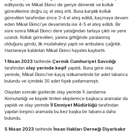
ediliyordu ve Mikail Ekinci de geriye dönerek ve kolluk
görevlilerine doğru üç el ateş etti. Buna karşılık kolluk
görevlileri tarafından önce 3-4 el ateş edildi, kaçmaya devam
eden Mikail Ekinci’ye devamında ise 4-5 el ateş edildi. Bir
süre sonra Mikail Ekinci dere yatağından tarlaya çıktı ve yere
uzandı. Kolluk görevlileri, yanına gittiğinde yaralanmış
olduğunu gördü, ilk müdahaleyi yaptı ve ambulans çağrıldı.
Hastaneye kaldırılan Mikail Ekinci hayatını kaybetti.
1 Nisan 2023
tarihinde
Çermik Cumhuriyet Savcılığı
tarafından
olay yerinde keşif
yapıldı. Buna göre olay
yerinde, Mikail Ekinci’nin kaçış istikametinde bir adet tabanca
bulundu ve içindeki 30 adet fişek patlamamıştı.
Olaydan sonraki günlerde olay yerinde İl Jandarma
Komutanlığı ve köpek timleri ekiplerince başkaca aramalar da
yapıldı ve olay yerinde
İl Emniyet Müdürlüğü
tarafından
yapılan beşinci aramada bu kez başka bir tabanca daha
bulundu.
5 Nisan 2023
tarihinde
İnsan Hakları Derneği Diyarbakır