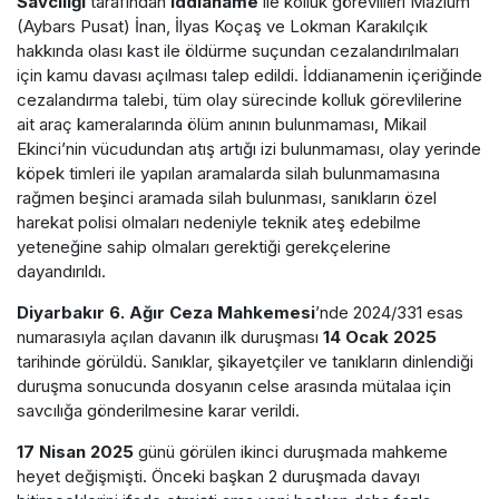
Savcılığı
tarafından
iddianame
ile kolluk görevlileri Mazlum
(Aybars Pusat) İnan, İlyas Koçaş ve Lokman Karakılçık
hakkında olası kast ile öldürme suçundan cezalandırılmaları
için kamu davası açılması talep edildi. İddianamenin içeriğinde
cezalandırma talebi, tüm olay sürecinde kolluk görevlilerine
ait araç kameralarında ölüm anının bulunmaması, Mikail
Ekinci’nin vücudundan atış artığı izi bulunmaması, olay yerinde
köpek timleri ile yapılan aramalarda silah bulunmamasına
rağmen beşinci aramada silah bulunması, sanıkların özel
harekat polisi olmaları nedeniyle teknik ateş edebilme
yeteneğine sahip olmaları gerektiği gerekçelerine
dayandırıldı.
Diyarbakır 6. Ağır Ceza Mahkemesi
’nde 2024/331 esas
numarasıyla açılan davanın ilk duruşması
14 Ocak 2025
tarihinde görüldü. Sanıklar, şikayetçiler ve tanıkların dinlendiği
duruşma sonucunda dosyanın celse arasında mütalaa için
savcılığa gönderilmesine karar verildi.
17 Nisan 2025
günü görülen ikinci duruşmada mahkeme
heyet değişmişti. Önceki başkan 2 duruşmada davayı