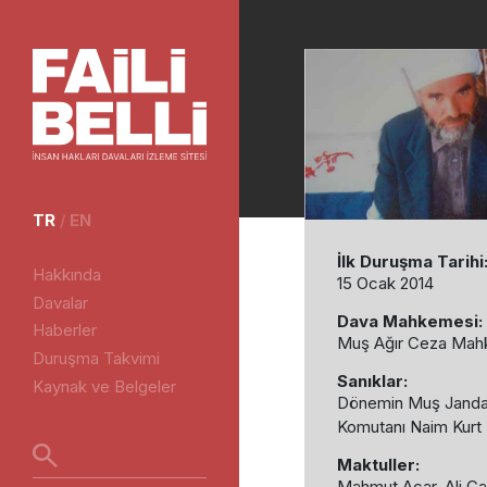
TR
/
EN
İlk Duruşma Tarihi
Hakkında
15 Ocak 2014
Davalar
Dava Mahkemesi:
Haberler
Muş Ağır Ceza Mah
Duruşma Takvimi
Sanıklar:
Kaynak ve Belgeler
Dönemin Muş Janda
Komutanı Naim Kurt
Maktuller:
Mahmut Acar, Ali Ca