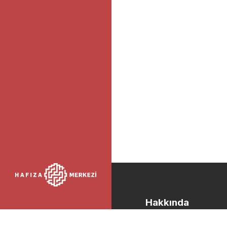
Hakkında
Faili Belli, Türkiye’nin 