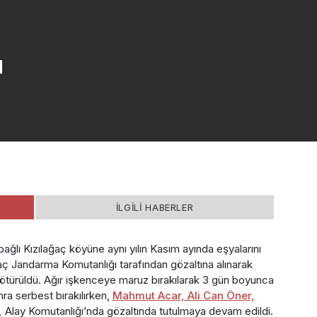
ı
İLGİLİ HABERLER
bağlı Kızılağaç köyüne aynı yılın Kasım ayında eşyalarını
aç Jandarma Komutanlığı tarafından gözaltına alınarak
ötürüldü. Ağır işkenceye maruz bırakılarak 3 gün boyunca
nra serbest bırakılırken,
Mahmut Acar, Ali Can Öner,
,
Alay Komutanlığı’nda gözaltında tutulmaya devam edildi.