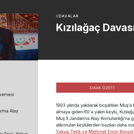
//
DAVALAR
Kızılağaç Davas
:
DAVA ÖZETİ
kemesi
1993 yılında yakılarak boşaltılan Muş’a 
rma Alay
almaya giden 60'a yakın köylü, Kızılağ
Muş İl Jandarma Alay Komutanlığı’na g
alıkonulan köylülerden bazıları daha so
Yakup Tetik ve Mehmet Emin Bingöl
n Öner, Yakup