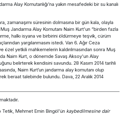
darma Alay Komutanlığı’na yakın mesafedeki bir su kanalı
ra, zamanaşımı süresinin dolmasına bir gün kala, olayla
n Muş Jandarma Alay Komutanı Naim Kurt'un “birden fazla
me, halkı isyana ve birbirini öldürmeye teşvik, cürüm
larından yargılanmasını istedi. Van 6. Ağır Ceza
özel yetkili mahkemelerin kaldırılmasından sonra Muş
da Naim Kurt, o dönemde Savaş Aksoy'un Alay
uğunu belirterek kendisini savundu. 28 Kasım 2014 tarihli
asında, Naim Kurt’un jandarma alay komutanı olup
erek beraat talebinde bulundu. Dava, 22 Aralık 2014
lmaktadır.
p Tetik, Mehmet Emin Bingöl'ün
kaybedilmesine dair