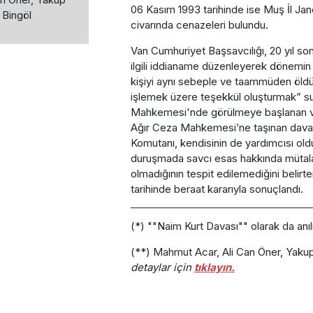
06 Kasım 1993 tarihinde ise Muş İl Jan
 Bingöl
civarında cenazeleri bulundu.
Van Cumhuriyet Başsavcılığı, 20 yıl son
ilgili iddianame düzenleyerek dönemi
kişiyi aynı sebeple ve taammüden öldür
işlemek üzere teşekkül oluşturmak” suç
Mahkemesi'nde görülmeye başlanan ve 
Ağır Ceza Mahkemesi’ne taşınan dava
Komutanı, kendisinin de yardımcısı old
duruşmada savcı esas hakkında mütala
olmadığının tespit edilemediğini belirt
tarihinde beraat kararıyla sonuçlandı.
(*) ""Naim Kurt Davası"" olarak da anı
(**) Mahmut Acar, Ali Can Öner, Yaku
detaylar için
tıklayın.