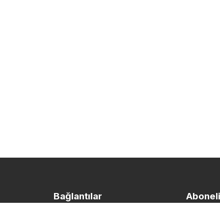
23 Kasım 2016
“İnsanlık Suçu” Davaları
Cezasızlıkla Bitti
HABERİ OKU
Bağlantılar
Abonel
15 Aralık 2015
Çocukları Öldürüp Kuyuya
yakın geçmişinde
Kişilik Hakları ve Gizlilik